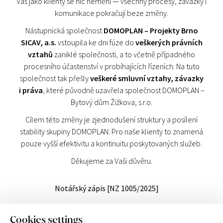
Vás jako klienty se nic nemění — všechny procesy, závazky i
komunikace pokračují beze změny.
Nástupnická společnost
DOMOPLAN – Projekty Brno
SICAV, a.s.
vstoupila ke dni fúze do
veškerých právních
vztahů
zaniklé společnosti, a to včetně případného
procesního účastenství v probíhajících řízeních. Na tuto
společnost tak přešly
veškeré smluvní vztahy, závazky
i práva
, které původně uzavřela společnost DOMOPLAN –
Bytový dům Žižkova, s.r.o.
Cílem této změny je zjednodušení struktury a posílení
stability skupiny DOMOPLAN. Pro naše klienty to znamená
pouze vyšší efektivitu a kontinuitu poskytovaných služeb.
Děkujeme za Vaši důvěru.
Notářský zápis [NZ 1005/2025]
DOMOPLAN a.s.
Cookies settings