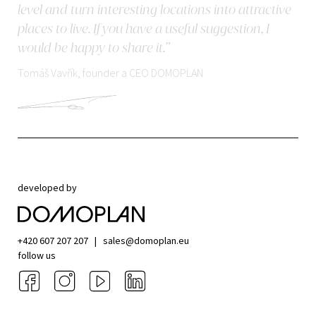
level and turn interesting locations into attractive
places to live. If you have a useful suggestion, I
would be happy to share it.”
Tomáš Vavřík, founder a CEO DOMOPLAN
developed by
+420 607 207 207
|
sales@domoplan.eu
follow us