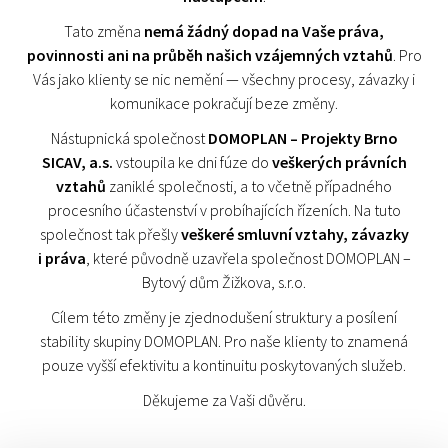
Tato změna
nemá žádný dopad na Vaše práva,
povinnosti ani na průběh našich vzájemných vztahů
. Pro
Vás jako klienty se nic nemění — všechny procesy, závazky i
komunikace pokračují beze změny.
Nástupnická společnost
DOMOPLAN – Projekty Brno
SICAV, a.s.
vstoupila ke dni fúze do
veškerých právních
vztahů
zaniklé společnosti, a to včetně případného
procesního účastenství v probíhajících řízeních. Na tuto
společnost tak přešly
veškeré smluvní vztahy, závazky
i práva
, které původně uzavřela společnost DOMOPLAN –
Bytový dům Žižkova, s.r.o.
Cílem této změny je zjednodušení struktury a posílení
stability skupiny DOMOPLAN. Pro naše klienty to znamená
pouze vyšší efektivitu a kontinuitu poskytovaných služeb.
Děkujeme za Vaši důvěru.