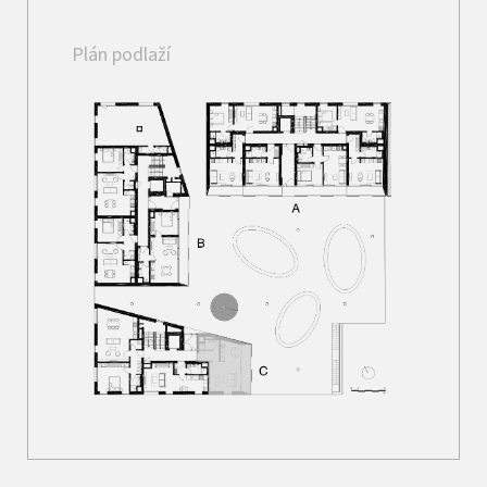
Plán podlaží