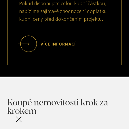
Pokud disponujete celou kupní částkou,
nabízíme zajímavé zhodnocení doplatku
kupní ceny před dokončením projektu.
VÍCE INFORMACÍ
Koupě nemovitosti krok za
krokem