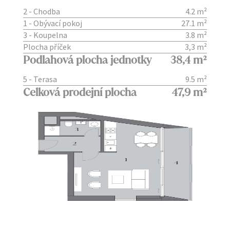
2 - Chodba
4.2 m²
1 - Obývací pokoj
27.1 m²
3 - Koupelna
3.8 m²
Plocha příček
3,3 m²
Podlahová plocha jednotky
38,4 m²
5 - Terasa
9.5 m²
Celková prodejní plocha
47,9 m²