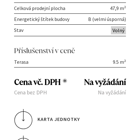
Celková prodejní plocha
47,9 m²
Energetický štítek budovy
B (velmi úsporná)
Stav
Volný
Příslušenství v ceně
Terasa
9.5 m²
Cena vč. DPH
*
Na vyžádání
Cena bez DPH
Na vyžádání
KARTA JEDNOTKY