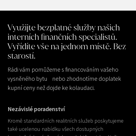
Využijte
bezplatné
služby
našich
interních
finančních
specialistů.
Vyřídíte
vše
na
jednom
místě.
Bez
starostí.
Rádi vám pomůžeme s financováním vašeho
vysněného bytu nebo zhodnotíme doplatek
kupní ceny než dojde ke kolaudaci.
Nezávislé poradenství
Kromě standardních realitních služeb poskytujeme
také ucelenou nabídku všech dostupných