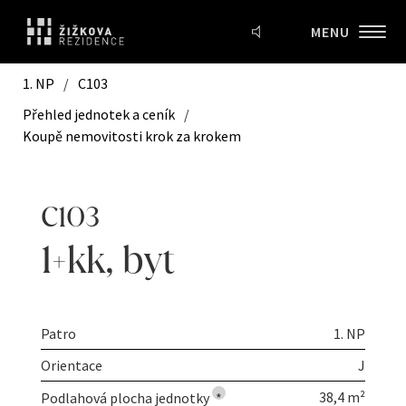
MENU
1. NP
/
C103
Přehled jednotek a ceník
/
Koupě nemovitosti krok za krokem
C103
1+kk
,
byt
Patro
1. NP
Orientace
J
38,4 m²
Podlahová plocha jednotky
*