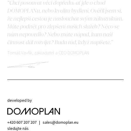
“Chci posouvat věci dopředu: ať jde o chod
DOMOPLANu, nebo kvalitu bydlení. Ověřil jsem si,
že nejlepší cestou je naslouchat svým zákazníkům.
Máte podnět pro zlepšení našich služeb? Něco se
nám nepovedlo? Nebo máte nápad, kam naši
činnost dál rozvíjet? Budu rád, když napíšete.”
Tomáš Vavřík, zakladatel a CEO DOMOPLAN
developed by
+420 607 207 207
|
sales@domoplan.eu
sledujte nás