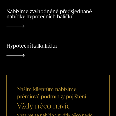
Nabízíme zvýhodněné předsjednané
nabídky hypotečních balíčků
Hypoteční kalkulačka
Našim
klientům
nabízíme
prémiové
podmínky
pojištění
Vždy
něco
navíc
Snažíme se nabídnout vždy něco navíc.