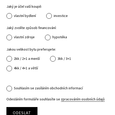
Jaký je účel vaší koupě:
vlastní bydlení
investice
Jaký zvolíte způsob financování:
vlastní zdroje
hypotéka
Jakou velikost bytu preferujete:
2kk / 2+1 a menší
3kk / 3+1
4kk / 4+1 a větší
Souhlasím se zasíláním obchodních informací
Odesláním formuláře souhlasíte se
zpracováním osobních údajů
ODESLAT