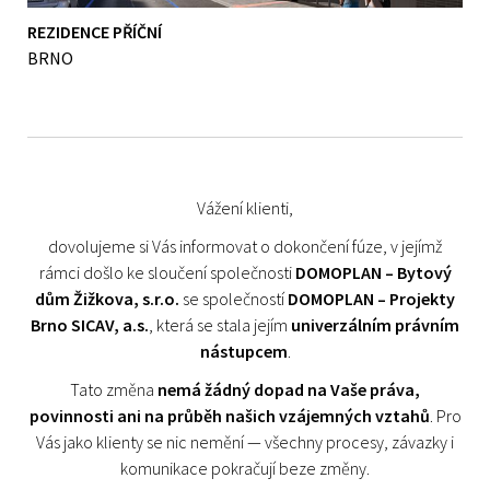
REZIDENCE PŘÍČNÍ
BRNO
Vážení klienti,
dovolujeme si Vás informovat o dokončení fúze, v jejímž
rámci došlo ke sloučení společnosti
DOMOPLAN – Bytový
dům Žižkova, s.r.o.
se společností
DOMOPLAN – Projekty
Brno SICAV, a.s.
, která se stala jejím
univerzálním právním
nástupcem
.
Tato změna
nemá žádný dopad na Vaše práva,
povinnosti ani na průběh našich vzájemných vztahů
. Pro
Vás jako klienty se nic nemění — všechny procesy, závazky i
komunikace pokračují beze změny.