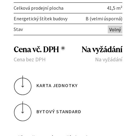
Celková prodejní plocha
41,5 m²
Energetický štítek budovy
B (velmi úsporná)
Stav
Volný
Cena vč. DPH
*
Na vyžádání
Cena bez DPH
Na vyžádání
KARTA JEDNOTKY
BYTOVÝ STANDARD