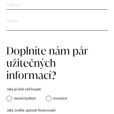
Doplníte nám pár
užitečných
informací?
Jaký je účel vaší koupě:
vlastní bydlení
investice
Jaký zvolíte způsob financování: