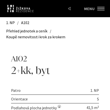
MENU
1. NP
/
A102
Přehled jednotek a ceník
/
Koupě nemovitosti krok za krokem
A102
2+kk
,
byt
Patro
1. NP
Orientace
S
41,5 m²
Podlahová plocha jednotky
*