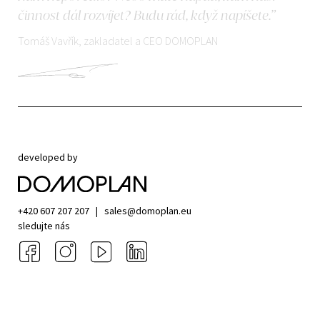
činnost dál rozvíjet? Budu rád, když napíšete.”
Tomáš Vavřík, zakladatel a CEO DOMOPLAN
developed by
+420 607 207 207
|
sales@domoplan.eu
sledujte nás