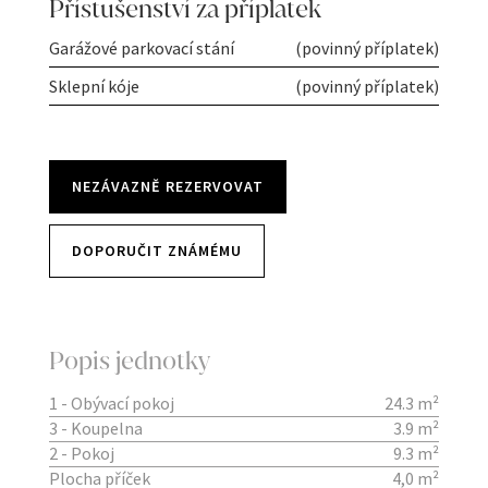
Přístušenství za příplatek
Garážové parkovací stání
(povinný příplatek)
Sklepní kóje
(povinný příplatek)
NEZÁVAZNĚ REZERVOVAT
DOPORUČIT ZNÁMÉMU
Popis jednotky
1 - Obývací pokoj
24.3 m²
3 - Koupelna
3.9 m²
2 - Pokoj
9.3 m²
Plocha příček
4,0 m²