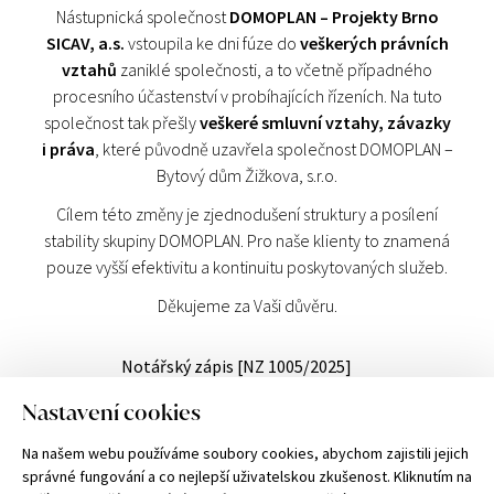
Nástupnická společnost
DOMOPLAN – Projekty Brno
SICAV, a.s.
vstoupila ke dni fúze do
veškerých právních
vztahů
zaniklé společnosti, a to včetně případného
procesního účastenství v probíhajících řízeních. Na tuto
společnost tak přešly
veškeré smluvní vztahy, závazky
i práva
, které původně uzavřela společnost DOMOPLAN –
Bytový dům Žižkova, s.r.o.
Cílem této změny je zjednodušení struktury a posílení
stability skupiny DOMOPLAN. Pro naše klienty to znamená
pouze vyšší efektivitu a kontinuitu poskytovaných služeb.
Děkujeme za Vaši důvěru.
Notářský zápis [NZ 1005/2025]
Nastavení cookies
DOMOPLAN a.s.
Trnitá 543/16, 602 00 Brno
Na našem webu používáme soubory cookies, abychom zajistili jejich
OR Krajský soud v Brně, oddíl B, vložka 7544, IČ 051 01 077, DIČ CZ 051 01 077
správné fungování a co nejlepší uživatelskou zkušenost. Kliknutím na
Upozornění: uvedené údaje a vyobrazení mají pouze nezávazný orientační