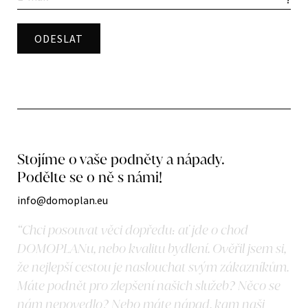
Stojíme o vaše podněty a nápady.
Podělte se o ně s námi!
info@domoplan.eu
“Chci posouvat věci dopředu: ať jde o chod
DOMOPLANu, nebo kvalitu bydlení. Ověřil jsem si,
že nejlepší cestou je naslouchat svým zákazníkům.
Máte podnět pro zlepšení našich služeb? Něco se
nám nepovedlo? Nebo máte nápad, kam naši