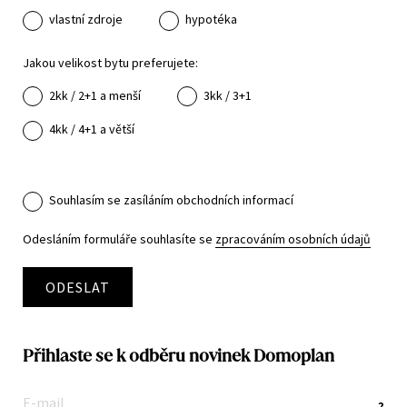
vlastní zdroje
hypotéka
Jakou velikost bytu preferujete:
2kk / 2+1 a menší
3kk / 3+1
4kk / 4+1 a větší
Souhlasím se zasíláním obchodních informací
Odesláním formuláře souhlasíte se
zpracováním osobních údajů
ODESLAT
Přihlaste se k odběru novinek Domoplan
?