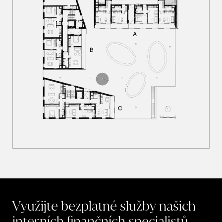
Využijte
bezplatné
služby
našich
interních
finančních
specialistů.