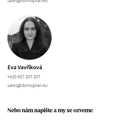
sales@domoplan.eu
Eva Vavříková
+420 607 207 207
sales@domoplan.eu
Nebo nám napište a my se ozveme