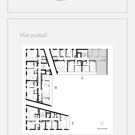
Plán podlaží