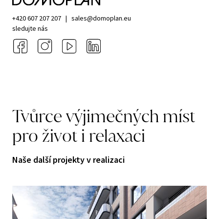
+420 607 207 207
|
sales@domoplan.eu
sledujte nás
Tvůrce
výjimečných
míst
pro
život
i
relaxaci
Naše další projekty v realizaci