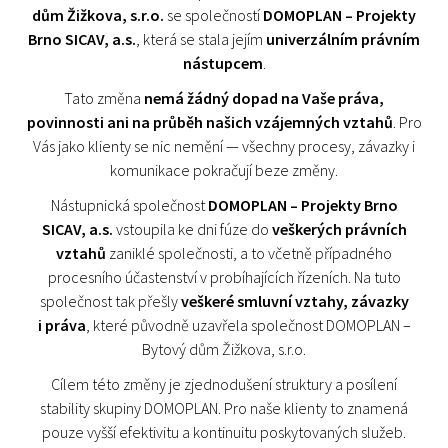
dům Žižkova, s.r.o.
se společností
DOMOPLAN – Projekty
Brno SICAV, a.s.
, která se stala jejím
univerzálním právním
nástupcem
.
Tato změna
nemá žádný dopad na Vaše práva,
povinnosti ani na průběh našich vzájemných vztahů
. Pro
Vás jako klienty se nic nemění — všechny procesy, závazky i
komunikace pokračují beze změny.
Nástupnická společnost
DOMOPLAN – Projekty Brno
SICAV, a.s.
vstoupila ke dni fúze do
veškerých právních
vztahů
zaniklé společnosti, a to včetně případného
procesního účastenství v probíhajících řízeních. Na tuto
společnost tak přešly
veškeré smluvní vztahy, závazky
i práva
, které původně uzavřela společnost DOMOPLAN –
Bytový dům Žižkova, s.r.o.
Cílem této změny je zjednodušení struktury a posílení
stability skupiny DOMOPLAN. Pro naše klienty to znamená
pouze vyšší efektivitu a kontinuitu poskytovaných služeb.