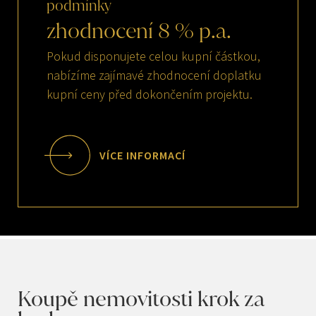
podmínky
zhodnocení
8
%
p.a.
Pokud disponujete celou kupní částkou,
nabízíme zajímavé zhodnocení doplatku
kupní ceny před dokončením projektu.
VÍCE INFORMACÍ
Koupě nemovitosti krok za