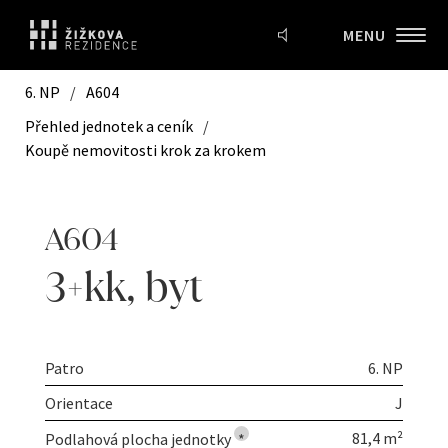
MENU
6. NP
/
A604
Přehled jednotek a ceník
/
Koupě nemovitosti krok za krokem
A604
3+kk
,
byt
Patro
6. NP
Orientace
J
81,4 m²
Podlahová plocha jednotky
*