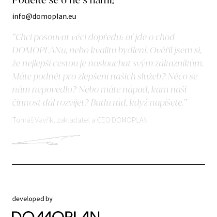
info@domoplan.eu
“Chci posouvat věci dopředu: ať jde o chod
DOMOPLANu, nebo kvalitu bydlení. Ověřil jsem si,
že nejlepší cestou je naslouchat svým zákazníkům.
Máte podnět pro zlepšení našich služeb? Něco se
nám nepovedlo? Nebo máte nápad, kam naši
činnost dál rozvíjet? Budu rád, když napíšete.”
Tomáš Vavřík, zakladatel a CEO DOMOPLAN
developed by