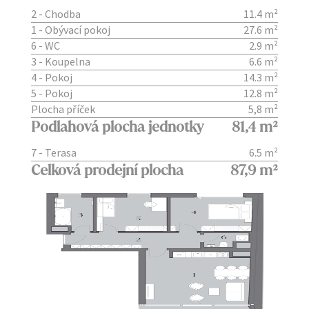
2 - Chodba
11.4 m²
1 - Obývací pokoj
27.6 m²
6 - WC
2.9 m²
3 - Koupelna
6.6 m²
4 - Pokoj
14.3 m²
5 - Pokoj
12.8 m²
Plocha příček
5,8 m²
Podlahová plocha jednotky
81,4 m²
7 - Terasa
6.5 m²
Celková prodejní plocha
87,9 m²