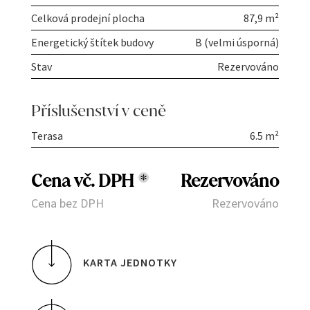
Celková prodejní plocha
87,9 m²
Energetický štítek budovy
B (velmi úsporná)
Stav
Rezervováno
Příslušenství v ceně
Terasa
6.5 m²
Cena vč. DPH
*
Rezervováno
Cena bez DPH
Rezervováno
KARTA JEDNOTKY