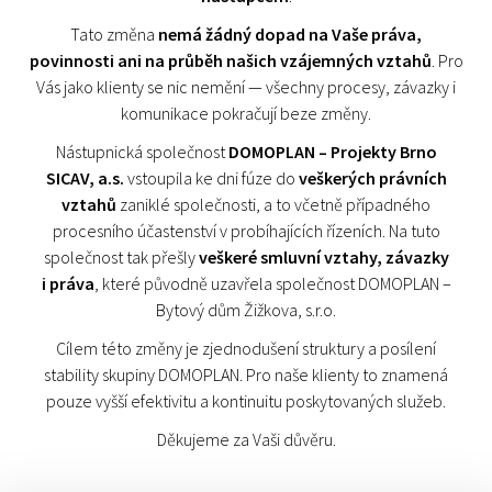
Tato změna
nemá žádný dopad na Vaše práva,
povinnosti ani na průběh našich vzájemných vztahů
. Pro
Vás jako klienty se nic nemění — všechny procesy, závazky i
komunikace pokračují beze změny.
Nástupnická společnost
DOMOPLAN – Projekty Brno
SICAV, a.s.
vstoupila ke dni fúze do
veškerých právních
vztahů
zaniklé společnosti, a to včetně případného
procesního účastenství v probíhajících řízeních. Na tuto
společnost tak přešly
veškeré smluvní vztahy, závazky
i práva
, které původně uzavřela společnost DOMOPLAN –
Bytový dům Žižkova, s.r.o.
Cílem této změny je zjednodušení struktury a posílení
stability skupiny DOMOPLAN. Pro naše klienty to znamená
pouze vyšší efektivitu a kontinuitu poskytovaných služeb.
Děkujeme za Vaši důvěru.