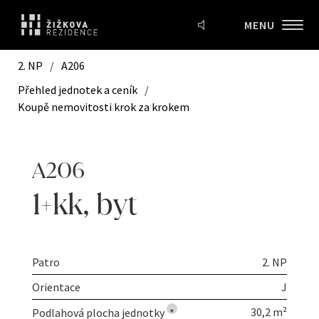
MENU
2. NP
/
A206
Přehled jednotek a ceník
/
Koupě nemovitosti krok za krokem
A206
1+kk
,
byt
Patro
2. NP
Orientace
J
30,2 m²
Podlahová plocha jednotky
*