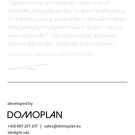
“Chci posouvat věci dopředu: ať jde o chod
DOMOPLANu, nebo kvalitu bydlení. Ověřil jsem si,
že nejlepší cestou je naslouchat svým zákazníkům.
Máte podnět pro zlepšení našich služeb? Něco se
nám nepovedlo? Nebo máte nápad, kam naši
činnost dál rozvíjet? Budu rád, když napíšete.”
Tomáš Vavřík, zakladatel a CEO DOMOPLAN
developed by
+420 607 207 207
|
sales@domoplan.eu
sledujte nás