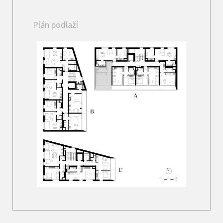
Plán podlaží