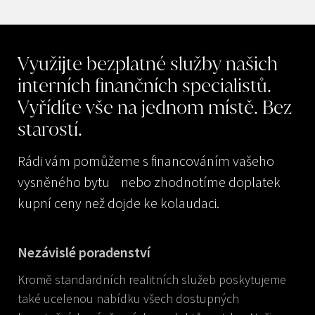
Využijte
bezplatné
služby
našich
interních
finančních
specialistů.
Vyřídíte
vše
na
jednom
místě.
Bez
starostí.
Rádi vám pomůžeme s financováním vašeho
vysněného bytu nebo zhodnotíme doplatek
kupní ceny než dojde ke kolaudaci.
Nezávislé poradenství
Kromě standardních realitních služeb poskytujeme
také ucelenou nabídku všech dostupných