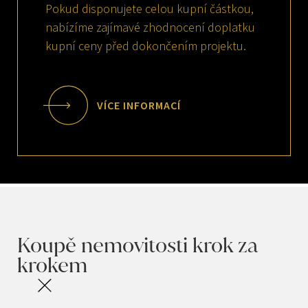
Pokud disponujete celou kupní částkou,
nabízíme zajímavé zhodnocení doplatku
kupní ceny před dokončením projektu.
VÍCE INFORMACÍ
Koupě nemovitosti krok za
krokem