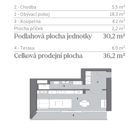
2 - Chodba
5.5 m²
1 - Obývací pokoj
18.3 m²
3 - Koupelna
4.2 m²
Plocha příček
2,2 m²
Podlahová plocha jednotky
30,2 m²
4 - Terasa
6.0 m²
Celková prodejní plocha
36,2 m²