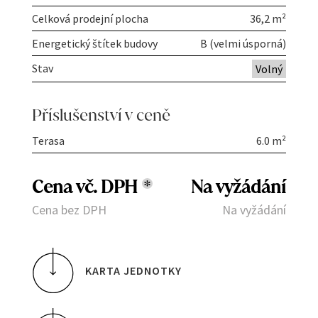
Celková prodejní plocha
36,2 m²
Energetický štítek budovy
B (velmi úsporná)
Stav
Volný
Příslušenství v ceně
Terasa
6.0 m²
Cena vč. DPH
*
Na vyžádání
Cena bez DPH
Na vyžádání
KARTA JEDNOTKY