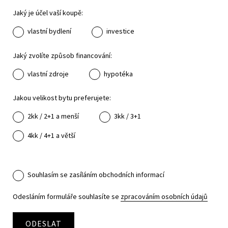
Jaký je účel vaší koupě:
vlastní bydlení
investice
Jaký zvolíte způsob financování:
vlastní zdroje
hypotéka
Jakou velikost bytu preferujete:
2kk / 2+1 a menší
3kk / 3+1
4kk / 4+1 a větší
Souhlasím se zasíláním obchodních informací
Odesláním formuláře souhlasíte se
zpracováním osobních údajů
ODESLAT