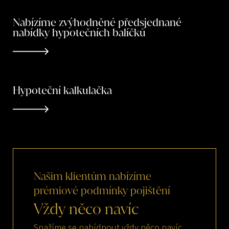
Nabízíme zvýhodněné předsjednané
nabídky hypotečních balíčků
Hypoteční kalkulačka
Našim
klientům
nabízíme
prémiové
podmínky
pojištění
Vždy
něco
navíc
Snažíme se nabídnout vždy něco navíc.