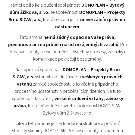
rámci došlo ke sloučení společnosti
DOMOPLAN – Bytový
dům Žižkova, s.r.o.
se společností
DOMOPLAN – Projekty
Brno SICAV, a.s.
, která se stala jejím
univerzálním právním
nástupcem
.
Tato změna
nemá žádný dopad na Vaše práva,
povinnosti ani na průběh našich vzájemných vztahů
. Pro
Vás jako klienty se nic nemění — všechny procesy, závazky i
komunikace pokračují beze změny.
Nástupnická společnost
DOMOPLAN – Projekty Brno
SICAV, a.s.
vstoupila ke dni fúze do
veškerých právních
vztahů
zaniklé společnosti, a to včetně případného
procesního účastenství v probíhajících řízeních. Na tuto
společnost tak přešly
veškeré smluvní vztahy, závazky
i práva
, které původně uzavřela společnost DOMOPLAN –
Bytový dům Žižkova, s.r.o.
Cílem této změny je zjednodušení struktury a posílení
stability skupiny DOMOPLAN. Pro naše klienty to znamená