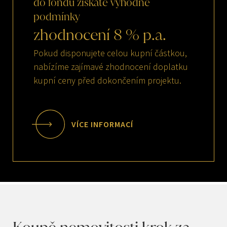
do
fondu
získáte
výhodné
podmínky
zhodnocení
8
%
p.a.
Pokud disponujete celou kupní částkou,
nabízíme zajímavé zhodnocení doplatku
kupní ceny před dokončením projektu.
VÍCE INFORMACÍ