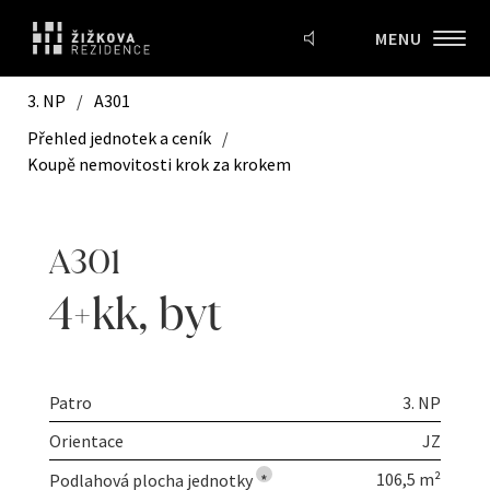
MENU
3. NP
/
A301
Přehled jednotek a ceník
/
Koupě nemovitosti krok za krokem
A301
4+kk
,
byt
Patro
3. NP
Orientace
JZ
106,5 m²
Podlahová plocha jednotky
*