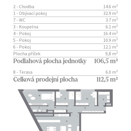
2 - Chodba
14.6 m²
1 - Obývací pokoj
32.9 m²
7 - WC
3.7 m²
3 - Koupelna
6.1 m²
4 - Pokoj
16.4 m²
5 - Pokoj
10.9 m²
6 - Pokoj
12.1 m²
Plocha příček
9,8 m²
Podlahová plocha jednotky
106,5 m²
8 - Terasa
6.0 m²
Celková prodejní plocha
112,5 m²