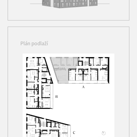
Plán podlaží