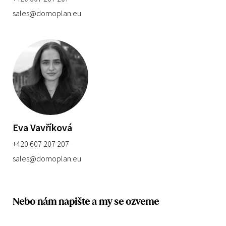
sales@domoplan.eu
Eva Vavříková
+420 607 207 207
sales@domoplan.eu
Nebo nám napište a my se ozveme