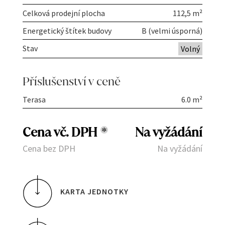
Celková prodejní plocha
112,5 m²
Energetický štítek budovy
B (velmi úsporná)
Stav
Volný
Příslušenství v ceně
Terasa
6.0 m²
Cena vč. DPH
*
Na vyžádání
Cena bez DPH
Na vyžádání
KARTA JEDNOTKY