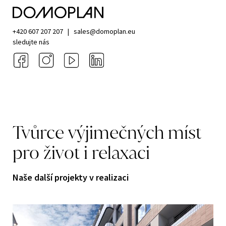
+420 607 207 207
|
sales@domoplan.eu
sledujte nás
Tvůrce
výjimečných
míst
pro
život
i
relaxaci
Naše další projekty v realizaci