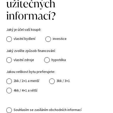
užitečných
informací?
Jaký je účel vaší koupě:
vlastní bydlení
investice
Jaký zvolíte způsob financování:
vlastní zdroje
hypotéka
Jakou velikost bytu preferujete:
2kk / 2+1 a menší
3kk / 3+1
4kk / 4+1 a větší
Souhlasím se zasíláním obchodních informací