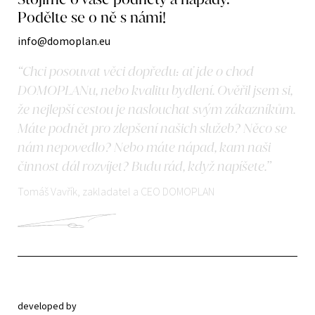
Podělte se o ně s námi!
info@domoplan.eu
“Chci posouvat věci dopředu: ať jde o chod
DOMOPLANu, nebo kvalitu bydlení. Ověřil jsem si,
že nejlepší cestou je naslouchat svým zákazníkům.
Máte podnět pro zlepšení našich služeb? Něco se
nám nepovedlo? Nebo máte nápad, kam naši
činnost dál rozvíjet? Budu rád, když napíšete.”
Tomáš Vavřík, zakladatel a CEO DOMOPLAN
developed by