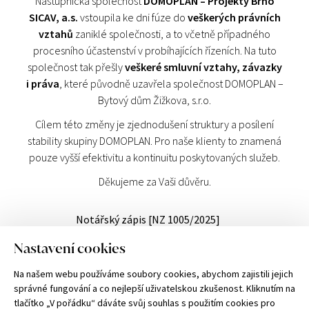
Nástupnická společnost
DOMOPLAN – Projekty Brno
SICAV, a.s.
vstoupila ke dni fúze do
veškerých právních
vztahů
zaniklé společnosti, a to včetně případného
procesního účastenství v probíhajících řízeních. Na tuto
společnost tak přešly
veškeré smluvní vztahy, závazky
i práva
, které původně uzavřela společnost DOMOPLAN –
Bytový dům Žižkova, s.r.o.
Cílem této změny je zjednodušení struktury a posílení
stability skupiny DOMOPLAN. Pro naše klienty to znamená
pouze vyšší efektivitu a kontinuitu poskytovaných služeb.
Děkujeme za Vaši důvěru.
Notářský zápis [NZ 1005/2025]
Nastavení cookies
DOMOPLAN a.s.
Trnitá 543/16, 602 00 Brno
Na našem webu používáme soubory cookies, abychom zajistili jejich
OR Krajský soud v Brně, oddíl B, vložka 7544, IČ 051 01 077, DIČ CZ 051 01 077
správné fungování a co nejlepší uživatelskou zkušenost. Kliknutím na
Upozornění: uvedené údaje a vyobrazení mají pouze nezávazný orientační
tlačítko „V pořádku“ dáváte svůj souhlas s použitím cookies pro