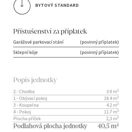
BYTOVÝ STANDARD
Přístušenství za příplatek
Garážové parkovací stání
(povinný příplatek)
Sklepní kóje
(povinný příplatek)
Popis jednotky
2 - Chodba
3.9 m²
1 - Obývací pokoj
18.4 m²
3 - Koupelna
4.2 m²
4 - Pokoj
11.7 m²
Plocha příček
2,3 m²
Podlahová plocha jednotky
40,5 m²