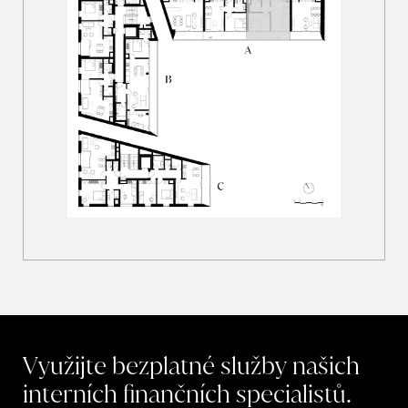
Využijte
bezplatné
služby
našich
interních
finančních
specialistů.