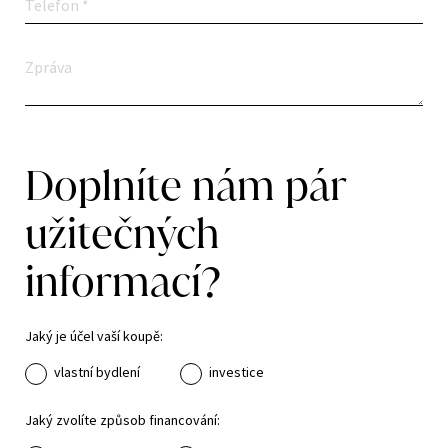
Doplníte nám pár
užitečných
informací?
Jaký je účel vaší koupě:
vlastní bydlení
investice
Jaký zvolíte způsob financování: