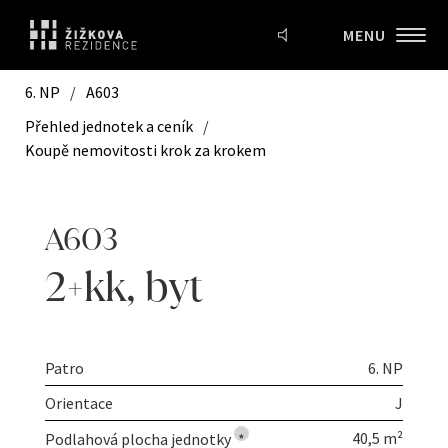
MENU
6. NP
/
A603
Přehled jednotek a ceník
/
Koupě nemovitosti krok za krokem
A603
2+kk
,
byt
Patro
6. NP
Orientace
J
40,5 m²
Podlahová plocha jednotky
*