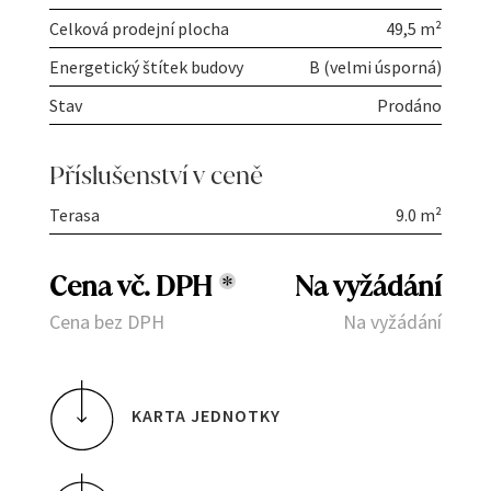
Celková prodejní plocha
49,5 m²
Energetický štítek budovy
B (velmi úsporná)
Stav
Prodáno
Příslušenství v ceně
Terasa
9.0 m²
Cena vč. DPH
*
Na vyžádání
Cena bez DPH
Na vyžádání
KARTA JEDNOTKY