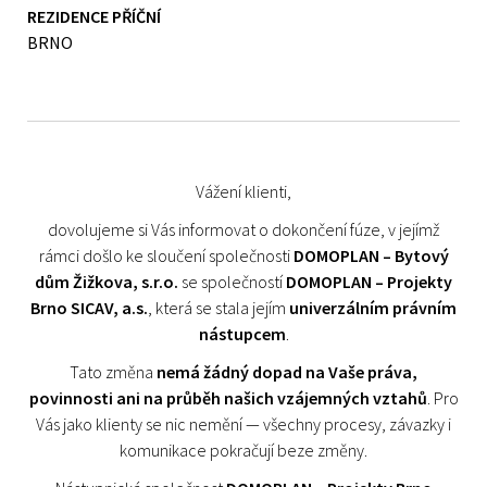
REZIDENCE PŘÍČNÍ
BRNO
Vážení klienti,
dovolujeme si Vás informovat o dokončení fúze, v jejímž
rámci došlo ke sloučení společnosti
DOMOPLAN – Bytový
dům Žižkova, s.r.o.
se společností
DOMOPLAN – Projekty
Brno SICAV, a.s.
, která se stala jejím
univerzálním právním
nástupcem
.
Tato změna
nemá žádný dopad na Vaše práva,
povinnosti ani na průběh našich vzájemných vztahů
. Pro
Vás jako klienty se nic nemění — všechny procesy, závazky i
komunikace pokračují beze změny.