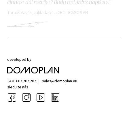
činnost dál rozvíjet? Budu rád, když napíšete.”
Tomáš Vavřík, zakladatel a CEO DOMOPLAN
developed by
+420 607 207 207
|
sales@domoplan.eu
sledujte nás