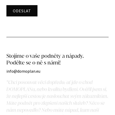
Stojíme o vaše podněty a nápady.
Podělte se o ně s námi!
info@domoplan.eu
“Chci posouvat věci dopředu: ať jde o chod
DOMOPLANu, nebo kvalitu bydlení. Ověřil jsem si,
že nejlepší cestou je naslouchat svým zákazníkům.
Máte podnět pro zlepšení našich služeb? Něco se
nám nepovedlo? Nebo máte nápad, kam naši